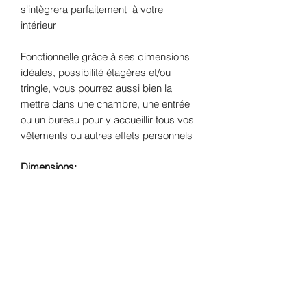
s'intègrera parfaitement à votre
intérieur
Fonctionnelle grâce à ses dimensions
idéales, possibilité étagères et/ou
tringle, vous pourrez aussi bien la
mettre dans une chambre, une entrée
ou un bureau pour y accueillir tous vos
vêtements ou autres effets personnels
Dimensions:
- Largeur 105 cms
- Profondeur 41 cms
- Hauteur 188 cms
Finition:
Peinture mate coloris vert
Luxembourg et finition à la cire pour
l'extérieur et bois brut vernis mat pour
l'intérieur