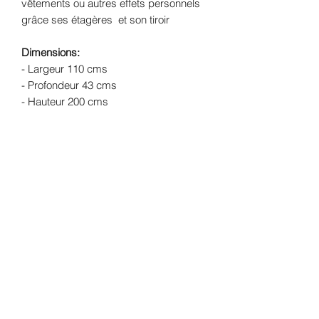
vêtements ou autres effets personnels
grâce ses étagères et son tiroir
Dimensions:
- Largeur 110 cms
- Profondeur 43 cms
- Hauteur 200 cms
Structure
: Cerisier massif
Finition:
Peinture mate coloris bleu des Vosges
et finition à la cire et intérieur bois brut
vernis incolore mat
Livraison:
Livraison offerte dans un
rayon de 50 kms de l'atelier (Lherm -
31600) - forfait de 149€ pour le reste de
la France