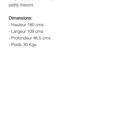
petits trésors
Dimensions:
- Hauteur 180 cms
- Largeur 109 cms
- Profondeur 46,5 cms
- Poids 30 Kgs
Structure
: Noyer massif
Finition:
peinture mate coloris vert
Parisien et finition à la cire pour
l'exterieur et lin satiné pour l'intérieur
Livraison:
Livraison offerte dans un
rayon de 50 kms de l'atelier (Lherm -
31600) -
forfait de 119€ pour le reste de la
France