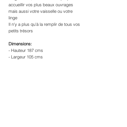
accueillir vos plus beaux ouvrages
mais aussi votre vaisselle ou votre
linge
Il n'y a plus qu'à la remplir de tous vos
petits trésors
Dimensions:
- Hauteur 187 cms
- Largeur 105 cms
- Profondeur 43.5 cms
- Poids 40 Kgs
Structure
: Noyer massif
Finition:
peinture mate coloris bleu
canard et finition à la cire
Livraison:
Livraison offerte dans un
rayon de 30 kms de l'atelier (Lherm -