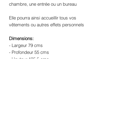
chambre, une entrée ou un bureau
Elle pourra ainsi accueillir tous vos
vêtements ou autres effets personnels
Dimensions:
- Largeur 79 cms
- Profondeur 55 cms
- Hauteur 195.5 cms
Structure
: Merisier massif
Finition:
Extérieur: peinture mate coloris vert
Parisien et finition à la cire
Intérieur: Peinture satinée coloris lin
Livraison:
Livraison offerte dans un
rayon de 50 kms de l'atelier (Lherm -