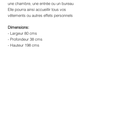
une chambre, une entrée ou un bureau
Elle pourra ainsi accueillir tous vos
vêtements ou autres effets personnels
Dimensions:
- Largeur 80 cms
- Profondeur 38 cms
- Hauteur 198 cms
Structure
: Chêne
Finition:
Extérieur: peinture mate coloris bleu
des Vosges et finition à la cire
Intérieur: Peinture satinée coloris lin
Livraison:
Livraison offerte dans un
rayon de 30 kms de l'atelier (Lherm -
31600) - forfait de 109€ pour le reste de