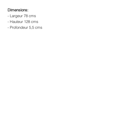
Dimensions:
- Largeur 78 cms
- Hauteur 128 cms
- Profondeur 5,5 cms
- Poids 25 Kgs
Structure
: Bois massif
Finition:
peinture mate coloris blanc et
finition à la cire
Livraison:
Livraison offerte dans un
rayon de 30 kms de l'atelier (Lherm -
31600) - forfait de 69€ pour le reste de
la France