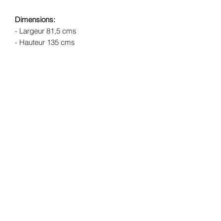
Dimensions:
- Largeur 81,5 cms
- Hauteur 135 cms
- Poids 28 Kgs
Structure
: Noyer massif
Finition:
peinture mate coloris blanc et
finition à la cire
Livraison:
Livraison offerte dans un
rayon de 30 kms de l'atelier (Lherm -
31600) - forfait de 69€ pour le reste de
la France