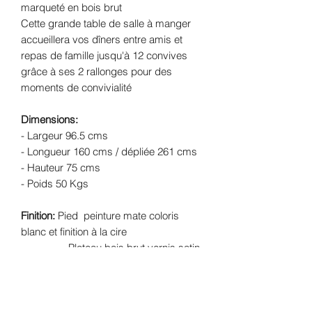
marqueté en bois brut
Cette grande table de salle à manger
accueillera vos dîners entre amis et
repas de famille jusqu'à 12 convives
grâce à ses 2 rallonges pour des
moments de convivialité
Dimensions:
- Largeur 96.5 cms
- Longueur 160 cms / dépliée 261 cms
- Hauteur 75 cms
- Poids 50 Kgs
Finition:
Pied peinture mate coloris
blanc et finition à la cire
Plateau bois brut vernis satin
Livraison:
Livraison offerte dans un
rayon de 30 kms de l'atelier (Lherm -
31600) - forfait de 109€ pour le reste