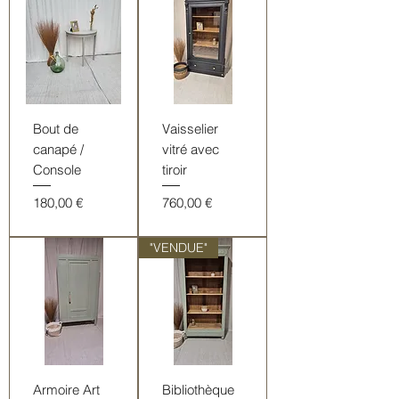
Bout de
Vaisselier
canapé /
vitré avec
Console
tiroir
Prix
Prix
180,00 €
760,00 €
"VENDUE"
Armoire Art
Bibliothèque