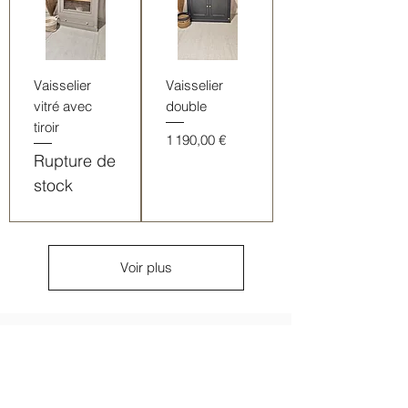
Vaisselier
Vaisselier
vitré avec
double
tiroir
Prix
1 190,00 €
Rupture de
stock
Voir plus
Avis clients