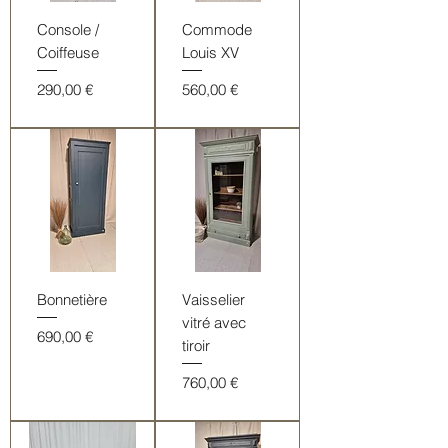
Console /
Commode
Coiffeuse
Louis XV
Prix
Prix
290,00 €
560,00 €
Bonnetière
Vaisselier
vitré avec
Prix
690,00 €
tiroir
Prix
760,00 €