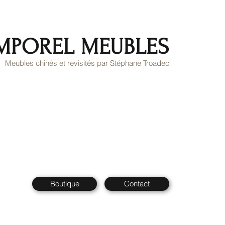
MPOREL MEUBLES
Meubles chinés et revisités par Stéphane Troadec
Boutique
Contact