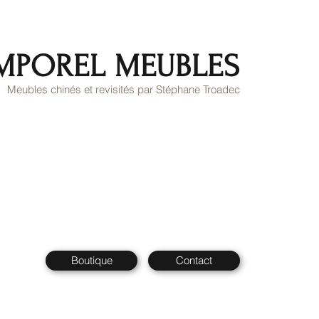
MPOREL MEUBLES
Meubles chinés et revisités par Stéphane Troadec
Boutique
Contact