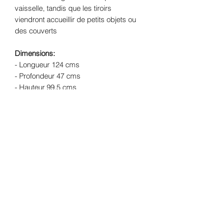
vaisselle, tandis que les tiroirs
viendront accueillir de petits objets ou
des couverts
Dimensions:
- Longueur 124 cms
- Profondeur 47 cms
- Hauteur 99.5 cms
- Poids 35 Kgs
Structure
: Chêne massif
Finition:
peinture mate coloris bleu
canard et finition ciré - Intérieur lin/taupe
satiné
Livraison:
Livraison offerte dans un
rayon de 30 kms de l'atelier (Lherm -
31600) - forfait de 89€ pour le reste de