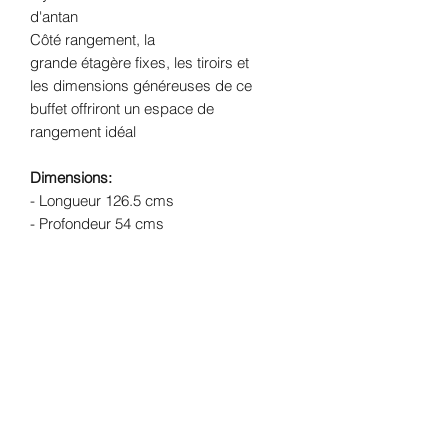
d'antan
Côté rangement, la
grande étagère fixes, les tiroirs et
les dimensions généreuses de ce
buffet offriront un espace de
rangement idéal
Dimensions:
- Longueur 126.5 cms
- Profondeur 54 cms
- Hauteur 98 cms
- Poids 40 Kgs
Structure
: Merisier massif
Finition:
peinture mate coloris gris
cendre et finition à la cire et plateau
naturel avec vernis incolore mat