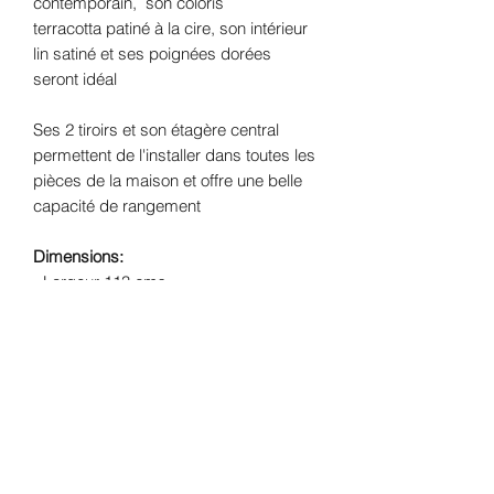
contemporain, son coloris
terracotta patiné à la cire, son intérieur
lin satiné et ses poignées dorées
seront idéal
Ses 2 tiroirs et son étagère central
permettent de l'installer dans toutes les
pièces de la maison et offre une belle
capacité de rangement
Dimensions:
- Largeur 113 cms
- Profondeur 44.5 cms
- Hauteur 96 cms
Structure
: Sapin massif
Finition:
peinture mate coloris
terracotta et finition à la cire et intérieur
Lin satiné