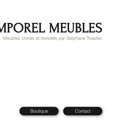
MPOREL MEUBLES
Meubles chinés et revisités par Stéphane Troadec
Boutique
Contact