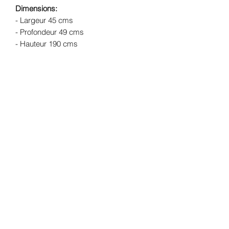
Dimensions:
- Largeur 45 cms
- Profondeur 49 cms
- Hauteur 190 cms
Structure
: Sapin massif
Finition:
Peinture mate coloris bleu des
Vosges et finition à la cire - Intérieur
coloris lin satiné
Livraison:
Livraison offerte dans un
rayon de 50 kms de l'atelier (Lherm -
31600) - forfait de 109€ pour le reste de
la France