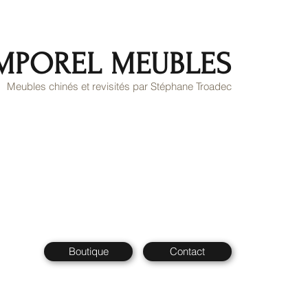
MPOREL MEUBLES
Meubles chinés et revisités par Stéphane Troadec
Boutique
Contact