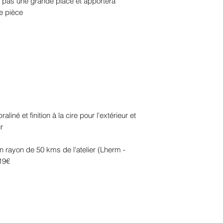
 pas une grande place et apportera
e pièce
aliné et finition à la cire pour l'extérieur et
r
un rayon de 50 kms de l'atelier (Lherm -
119€