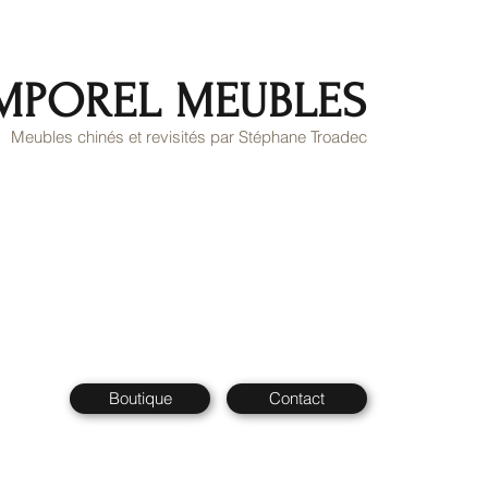
MPOREL MEUBLES
Meubles chinés et revisités par Stéphane Troadec
Boutique
Contact